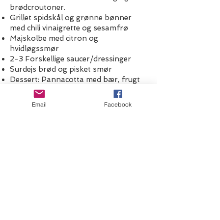
brødcroutoner.
Grillet spidskål og grønne bønner
med chili vinaigrette og sesamfrø
Majskolbe med citron og
hvidløgssmør
2-3 Forskellige saucer/dressinger
Surdejs brød og pisket smør
Dessert: Pannacotta med bær, frugt
og brændt hvid chokolade
Email
Facebook
(Der kan være nogle små ændringer
til menuen)
Pris:
Jökull medlemmer & deres indbudte
gæster: 150,00 / pers.
Ikke medlemmer: 200,00 / pers.
Prisen er inkl. 1 vand/øl eller glas vin
Tilmeld dig på
Sporti!