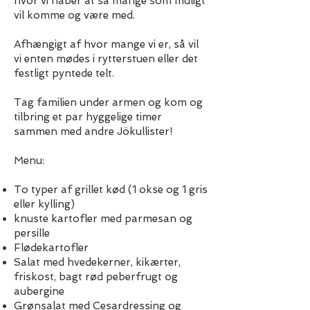
hvor vi håber at så mange som muligt
vil komme og være med.
Afhængigt af hvor mange vi er, så vil
vi enten mødes i rytterstuen eller det
festligt pyntede telt.
Tag familien under armen og kom og
tilbring et par hyggelige timer
sammen med andre Jökullister!
Menu:
To typer af grillet kød (1 okse og 1 gris
eller kylling)
knuste kartofler med parmesan og
persille
Flødekartofler
Salat med hvedekerner, kikærter,
friskost, bagt rød peberfrugt og
aubergine
Grønsalat med Cesardressing og