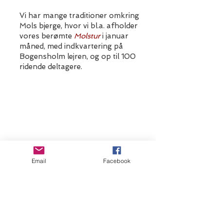
Vi har mange traditioner omkring
Mols bjerge, hvor vi bl.a. afholder
vores berømte
Molstur
i januar
måned, med indkvartering på
Bogensholm lejren, og op til 100
ridende deltagere.
Email
Facebook
Bliv Medlem
Vil du være med i Jökull?