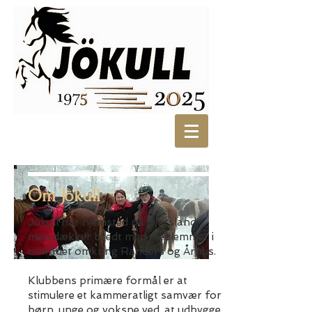
Om Jökull
Jökull har hjemsted på Djursland,
men dækker bredt med medlemmer i
området omkring Randers og Århus.
Klubbens primære formål er at
stimulere et kammeratligt samvær for
børn, unge og voksne ved, at udbygge